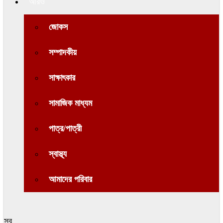
আরও
জোকস
সম্পাদকীয়
সাক্ষাৎকার
সামাজিক মাধ্যম
পাত্র/পাত্রী
স্বাস্থ্য
আমাদের পরিবার
সব