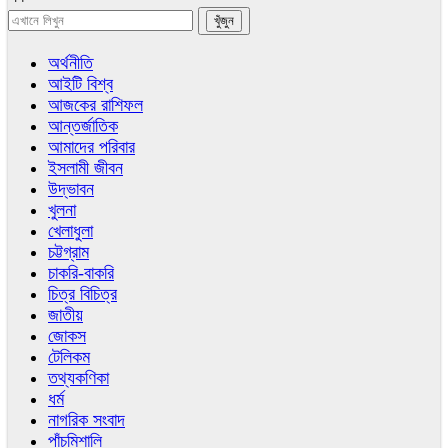
অর্থনীতি
আইটি বিশ্ব
আজকের রাশিফল
আন্তর্জাতিক
আমাদের পরিবার
ইসলামী জীবন
উদ্ভাবন
খুলনা
খেলাধুলা
চট্টগ্রাম
চাকরি-বাকরি
চিত্র বিচিত্র
জাতীয়
জোকস
টেলিকম
তথ্যকণিকা
ধর্ম
নাগরিক সংবাদ
পাঁচমিশালি