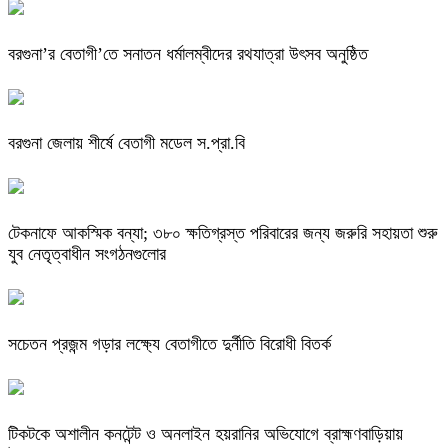
বরগুনা’র বেতাগী’তে সনাতন ধর্মালম্বীদের রথযাত্রা উৎসব অনুষ্ঠিত
বরগুনা জেলায় শীর্ষে বেতাগী মডেল স.প্রা.বি
টেকনাফে আকস্মিক বন্যা; ৩৮০ ক্ষতিগ্রস্ত পরিবারের জন্য জরুরি সহায়তা শুরু
যুব নেতৃত্বাধীন সংগঠনগুলোর
সচেতন প্রজন্ম গড়ার লক্ষ্যে বেতাগীতে দুর্নীতি বিরোধী বিতর্ক
টিকটকে অশালীন কনটেন্ট ও অনলাইন হয়রানির অভিযোগে ব্রাহ্মণবাড়িয়ায়