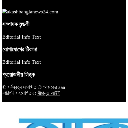
সম্পাদক মন্ডলী
Editorial Info Text
যোগাযোগের ঠিকানা
Editorial Info Text
প্রয়োজনীয় লিঙ্ক
© সর্বস্বত্ব সংরক্ষিত © আজকের aaa
কারিগরি সহযোগিতায়ঃ
সীমান্ত আইটি