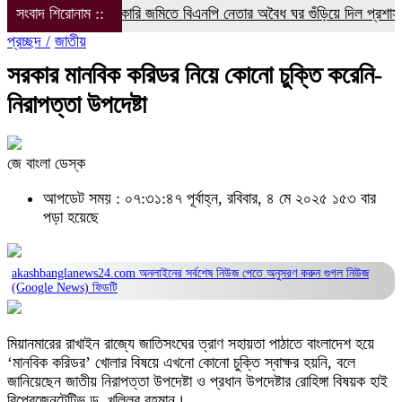
সংবাদ শিরোনাম ::
সরকারি জমিতে বিএনপি নেতার অবৈধ ঘর গুঁড়িয়ে দিল প্রশাসন
বরগুন
প্রচ্ছদ /
জাতীয়
সরকার মানবিক করিডর নিয়ে কোনো চুক্তি করেনি-
নিরাপত্তা উপদেষ্টা
জে বাংলা ডেস্ক
আপডেট সময় : ০৭:৩১:৪৭ পূর্বাহ্ন, রবিবার, ৪ মে ২০২৫
১৫৩ বার
পড়া হয়েছে
akashbanglanews24.com অনলাইনের সর্বশেষ নিউজ পেতে অনুসরণ করুন
গুগল নিউজ
(Google News)
ফিডটি
মিয়ানমারের রাখাইন রাজ্যে জাতিসংঘের ত্রাণ সহায়তা পাঠাতে বাংলাদেশ হয়ে
‘মানবিক করিডর’ খোলার বিষয়ে এখনো কোনো চুক্তি স্বাক্ষর হয়নি, বলে
জানিয়েছেন জাতীয় নিরাপত্তা উপদেষ্টা ও প্রধান উপদেষ্টার রোহিঙ্গা বিষয়ক হাই
রিপ্রেজেনটেটিভ ড. খলিলুর রহমান।