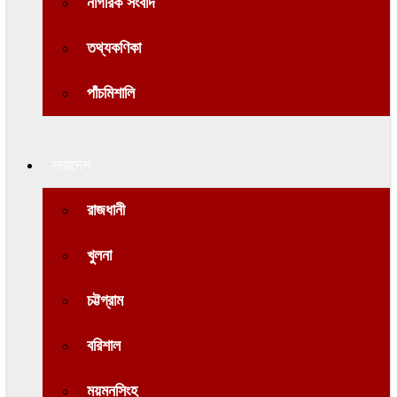
নাগরিক সংবাদ
তথ্যকণিকা
পাঁচমিশালি
সারাদেশ
রাজধানী
খুলনা
চট্টগ্রাম
বরিশাল
ময়মনসিংহ