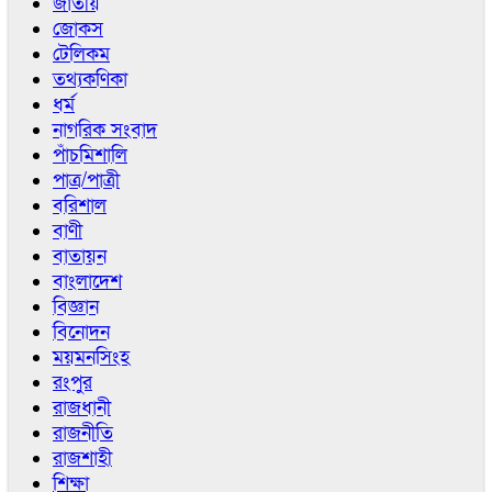
জাতীয়
জোকস
টেলিকম
তথ্যকণিকা
ধর্ম
নাগরিক সংবাদ
পাঁচমিশালি
পাত্র/পাত্রী
বরিশাল
বাণী
বাতায়ন
বাংলাদেশ
বিজ্ঞান
বিনোদন
ময়মনসিংহ
রংপুর
রাজধানী
রাজনীতি
রাজশাহী
শিক্ষা