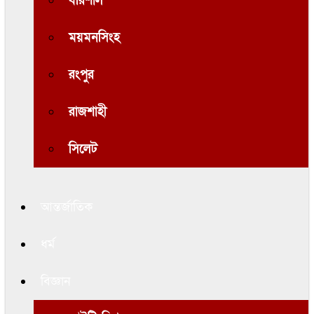
বরিশাল
ময়মনসিংহ
রংপুর
রাজশাহী
সিলেট
আন্তর্জাতিক
ধর্ম
বিজ্ঞান