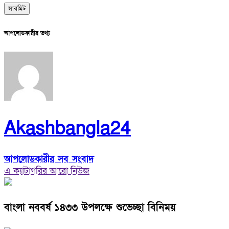
আপলোডকারীর তথ্য
Akashbangla24
আপলোডকারীর সব সংবাদ
এ ক্যাটাগরির আরো নিউজ
বাংলা নববর্ষ ১৪৩৩ উপলক্ষে শুভেচ্ছা বিনিময়