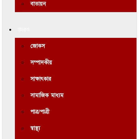
বাতায়ন
আরও
জোকস
সম্পাদকীয়
সাক্ষাৎকার
সামাজিক মাধ্যম
পাত্র/পাত্রী
স্বাস্থ্য