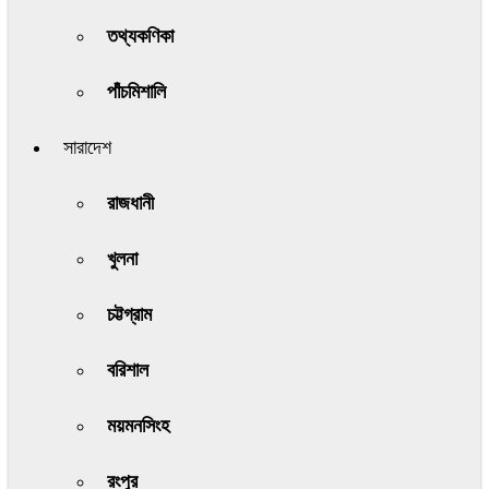
তথ্যকণিকা
পাঁচমিশালি
সারাদেশ
রাজধানী
খুলনা
চট্টগ্রাম
বরিশাল
ময়মনসিংহ
রংপুর