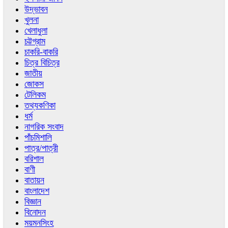
উদ্ভাবন
খুলনা
খেলাধুলা
চট্টগ্রাম
চাকরি-বাকরি
চিত্র বিচিত্র
জাতীয়
জোকস
টেলিকম
তথ্যকণিকা
ধর্ম
নাগরিক সংবাদ
পাঁচমিশালি
পাত্র/পাত্রী
বরিশাল
বাণী
বাতায়ন
বাংলাদেশ
বিজ্ঞান
বিনোদন
ময়মনসিংহ