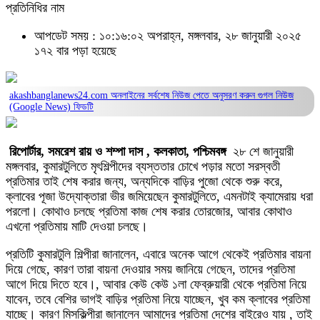
প্রতিনিধির নাম
আপডেট সময় : ১০:১৬:০২ অপরাহ্ন, মঙ্গলবার, ২৮ জানুয়ারী ২০২৫
১৭২ বার পড়া হয়েছে
akashbanglanews24.com অনলাইনের সর্বশেষ নিউজ পেতে অনুসরণ করুন
গুগল নিউজ
(Google News)
ফিডটি
রিপোর্টার, সমরেশ রায় ও শম্পা দাস , কলকাতা, পশ্চিমবঙ্গ
২৮ শে জানুয়ারী
মঙ্গলবার, কুমারটুলিতে মৃৎশিল্পীদের ব্যস্ততার চোখে পড়ার মতো সরস্বতী
প্রতিমার তাই শেষ করার জন্য, অন্যদিকে বাড়ির পুজো থেকে শুরু করে,
ক্লাবের পূজা উদ্যোক্তারা ভীর জমিয়েছেন কুমারটুলিতে, এমনটাই ক্যামেরায় ধরা
পরলো। কোথাও চলছে প্রতিমা কাজ শেষ করার তোরজোর, আবার কোথাও
এখনো প্রতিমায় মাটি দেওয়া চলছে।
প্রতিটি কুমারটুলি শিল্পীরা জানালেন, এবারে অনেক আগে থেকেই প্রতিমার বায়না
দিয়ে গেছে, কারণ তারা বায়না দেওয়ার সময় জানিয়ে গেছেন, তাদের প্রতিমা
আগে দিয়ে দিতে হবে।, আবার কেউ কেউ ১লা ফেব্রুয়ারী থেকে প্রতিমা নিয়ে
যাবেন, তবে বেশির ভাগই বাড়ির প্রতিমা নিয়ে যাচ্ছেন, খুব কম ক্লাবের প্রতিমা
যাচ্ছে। কারণ মিসকিল্পীরা জানালেন আমাদের প্রতিমা দেশের বাইরেও যায় , তাই