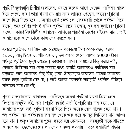
প্রতিটি কুমারটুলি শিল্পীরা জানালেন, এবারে অনেক আগে থেকেই প্রতিমার বায়না
দিয়ে গেছে, কারণ তারা বায়না দেওয়ার সময় জানিয়ে গেছেন, তাদের প্রতিমা
আগে দিয়ে দিতে হবে।, আবার কেউ কেউ ১লা ফেব্রুয়ারী থেকে প্রতিমা নিয়ে
যাবেন, তবে বেশির ভাগই বাড়ির প্রতিমা নিয়ে যাচ্ছেন, খুব কম ক্লাবের প্রতিমা
যাচ্ছে। কারণ মিসকিল্পীরা জানালেন আমাদের প্রতিমা দেশের বাইরেও যায় , তাই
আমাদেরকে আগে থেকে কাজ শেষ করতে হয়।
এবারে প্রতিমার সর্বনিম্ন দাম রেখেছেন পনেরশো টাকা থেকে শুরু, এরপর
২০০০, আড়াইহাজার, পাঁচ হাজার , দশ হাজার থেকে আপার 50000 টাকা
পর্যন্ত প্রতিমার মূল্য রয়েছে। তাহারা জানালেন আমাদের কিছু করার নাই,
যেভাবে জিনিসের দাম বেড়ে চলেছে বাধ্য হয়েছি আমাদেরও প্রতিমার দাম
বাড়াতে, তবে আমাদের কিছু কিছু পূজো উদ্যোক্তা রয়েছেন, যাহারা আমাদের
কাছে ছাড়া প্রতিমা নেন না,। তাই আমরা সরস্বতী সরস্বতী প্রতিমা বিভিন্ন
সাইজের করে রেখেছি।
পূজো উদ্যোক্তারা জানালেন, প্রতিবছর আমরা প্রতিমা বায়না দিতে এসে
বিপদের সম্মুখীন হই, কারণ প্রতি বছরই এতটাই প্রতিমার দাম বাড়ে, যে
আমাদের পছন্দ সই প্রতিমা বায়না দিতে গিয়ে অনেক বেশি বাজেট বেড়ে যায়।
শুধু প্রতিমা নয় প্রতিবছর ফল মূল থেকে শুরু করে সমস্ত জিনিসের দাম আগুন
হয়ে যায়। তবুও আমাদের পুজো করতে হয় কোনভাবে। সরস্বতী মাকে বাড়িতে
আনতে হয়, ছেলেমেয়েদের পড়াশোনার মঙ্গল কামনায়। তবে কুমারটুলি পাড়ায়