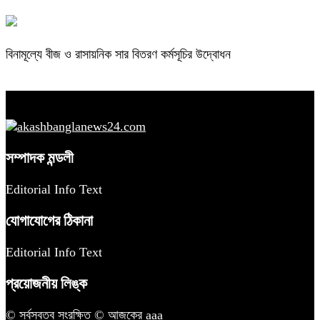
বিনামূল্যে বীজ ও রাসায়নিক সার বিতরণ কর্মসূচির উদ্বোধন
সম্পাদক মন্ডলী
Editorial Info Text
যোগাযোগের ঠিকানা
Editorial Info Text
প্রয়োজনীয় লিঙ্ক
© সর্বস্বত্ব সংরক্ষিত © আজকের aaa