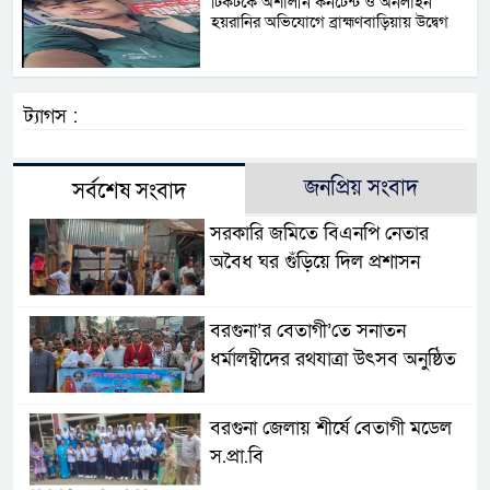
টিকটকে অশালীন কনটেন্ট ও অনলাইন
হয়রানির অভিযোগে ব্রাহ্মণবাড়িয়ায় উদ্বেগ
ট্যাগস :
জনপ্রিয় সংবাদ
সর্বশেষ সংবাদ
সরকারি জমিতে বিএনপি নেতার
অবৈধ ঘর গুঁড়িয়ে দিল প্রশাসন
বরগুনা’র বেতাগী’তে সনাতন
ধর্মালম্বীদের রথযাত্রা উৎসব অনুষ্ঠিত
বরগুনা জেলায় শীর্ষে বেতাগী মডেল
স.প্রা.বি