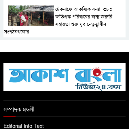
টেকনাফে আকস্মিক বন্যা; ৩৮০
ক্ষতিগ্রস্ত পরিবারের জন্য জরুরি
সহায়তা শুরু যুব নেতৃত্বাধীন
সংগঠনগুলোর
সচেতন প্রজন্ম গড়ার লক্ষ্যে বেতাগীতে
দুর্নীতি বিরোধী বিতর্ক
টিকটকে অশালীন কনটেন্ট ও অনলাইন
হয়রানির অভিযোগে ব্রাহ্মণবাড়িয়ায়
উদ্বেগ
বেতাগীতে ঈদুল আজহা উপলক্ষে
সম্পাদক মন্ডলী
কুরবানির গরু দান, দুস্থদের মাঝে মাংস
বিতরণ
Editorial Info Text