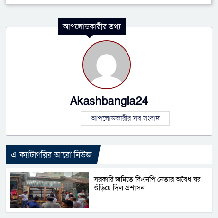
আপলোডকারীর তথ্য
Akashbangla24
আপলোডকারীর সব সংবাদ
এ ক্যাটাগরির আরো নিউজ
সরকারি জমিতে বিএনপি নেতার অবৈধ ঘর
গুঁড়িয়ে দিল প্রশাসন