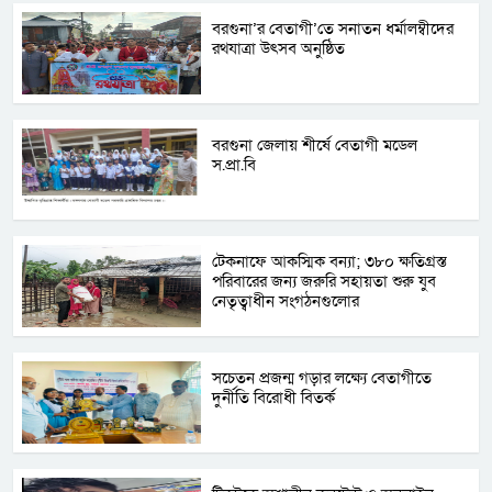
বরগুনা’র বেতাগী’তে সনাতন ধর্মালম্বীদের
রথযাত্রা উৎসব অনুষ্ঠিত
বরগুনা জেলায় শীর্ষে বেতাগী মডেল
স.প্রা.বি
টেকনাফে আকস্মিক বন্যা; ৩৮০ ক্ষতিগ্রস্ত
পরিবারের জন্য জরুরি সহায়তা শুরু যুব
নেতৃত্বাধীন সংগঠনগুলোর
সচেতন প্রজন্ম গড়ার লক্ষ্যে বেতাগীতে
দুর্নীতি বিরোধী বিতর্ক