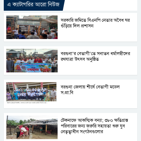
এ ক্যাটাগরির আরো নিউজ
সরকারি জমিতে বিএনপি নেতার অবৈধ ঘর
গুঁড়িয়ে দিল প্রশাসন
বরগুনা’র বেতাগী’তে সনাতন ধর্মালম্বীদের
রথযাত্রা উৎসব অনুষ্ঠিত
বরগুনা জেলায় শীর্ষে বেতাগী মডেল
স.প্রা.বি
টেকনাফে আকস্মিক বন্যা; ৩৮০ ক্ষতিগ্রস্ত
পরিবারের জন্য জরুরি সহায়তা শুরু যুব
নেতৃত্বাধীন সংগঠনগুলোর