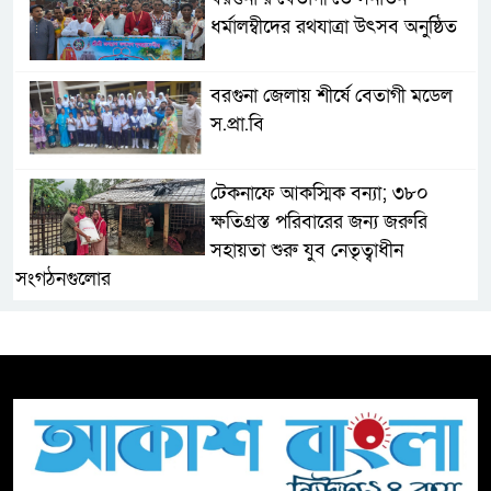
ধর্মালম্বীদের রথযাত্রা উৎসব অনুষ্ঠিত
বরগুনা জেলায় শীর্ষে বেতাগী মডেল
স.প্রা.বি
টেকনাফে আকস্মিক বন্যা; ৩৮০
ক্ষতিগ্রস্ত পরিবারের জন্য জরুরি
সহায়তা শুরু যুব নেতৃত্বাধীন
সংগঠনগুলোর
সচেতন প্রজন্ম গড়ার লক্ষ্যে বেতাগীতে
দুর্নীতি বিরোধী বিতর্ক
টিকটকে অশালীন কনটেন্ট ও অনলাইন
হয়রানির অভিযোগে ব্রাহ্মণবাড়িয়ায়