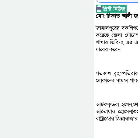
মোঃ রিফাত আলী জা
জামালপুরের বকশিগ
করেছে জেলা গোয়েন্দ
শাখার ডিবি-২ এর 
দায়ের করেন।
গতকাল বৃহস্পতিবা
দোকানের সামনে পাকা
আটককৃতরা হলেন,শেয়
আতোয়ার হোসেন(৩২)
বাট্রাজোর জিন্নাবা