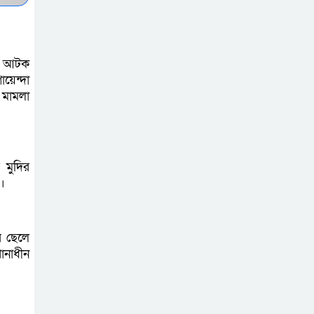
সচেতন প্রজন্ম গড়ার
লক্ষ্যে বেতাগীতে
দুর্নীতি বিরোধী বিতর্ক
কে আটক
য়েন্দা
 মামলা
টিকটকে অশালীন
কনটেন্ট ও অনলাইন
হয়রানির অভিযোগে
ব্রাহ্মণবাড়িয়ায় উদ্বেগ
 মুদির
।
বেতাগীতে ঈদুল
আজহা উপলক্ষে
কুরবানির গরু দান,
র ছেলে
নাধীন
দুস্থদের মাঝে মাংস বিতরণ
ঈদের নামাজ শেষ না
হতে হতেই হামলা –