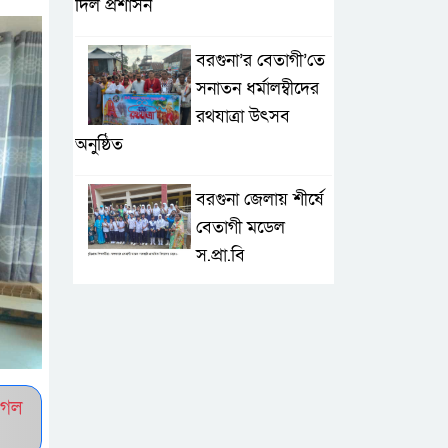
দিল প্রশাসন
বরগুনা’র বেতাগী’তে
সনাতন ধর্মালম্বীদের
রথযাত্রা উৎসব
অনুষ্ঠিত
বরগুনা জেলায় শীর্ষে
বেতাগী মডেল
স.প্রা.বি
টেকনাফে আকস্মিক
বন্যা; ৩৮০ ক্ষতিগ্রস্ত
পরিবারের জন্য
জরুরি সহায়তা শুরু যুব নেতৃত্বাধীন
ুগল
সংগঠনগুলোর