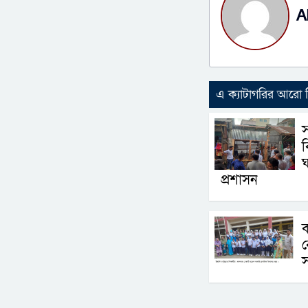
A
এ ক্যাটাগরির আরো
ঘ
প্রশাসন
ব
স