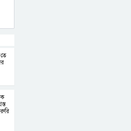
’তে
ের
িক
স্ত
রুরি