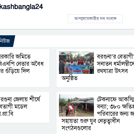
kashbangla24
আপলোডকারীর সব সংবাদ
 নিউজ
সরকারি জমিতে
বরগুনা’র বেতাগী
বিএনপি নেতার অবৈধ
সনাতন ধর্মালম্বীদ
র গুঁড়িয়ে দিল
রথযাত্রা উৎসব
অনুষ্ঠিত
রগুনা জেলায় শীর্ষে
টেকনাফে আকস্ম
বেতাগী মডেল
বন্যা; ৩৮০ ক্ষতিগ্র
.প্রা.বি
পরিবারের জন্য জ
সহায়তা শুরু যুব নেতৃত্বাধীন
সংগঠনগুলোর