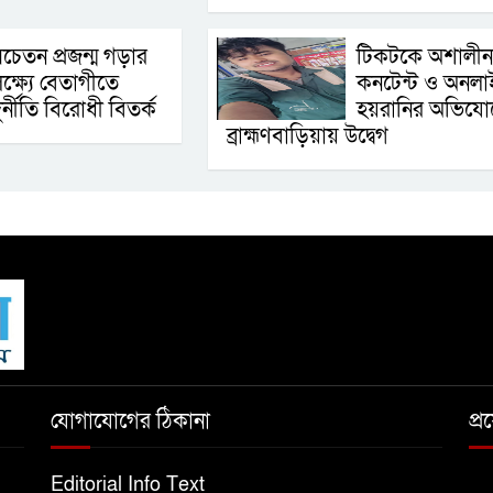
চেতন প্রজন্ম গড়ার
টিকটকে অশালীন
ক্ষ্যে বেতাগীতে
কনটেন্ট ও অনলা
ুর্নীতি বিরোধী বিতর্ক
হয়রানির অভিযো
ব্রাহ্মণবাড়িয়ায় উদ্বেগ
যোগাযোগের ঠিকানা
প্
Editorial Info Text