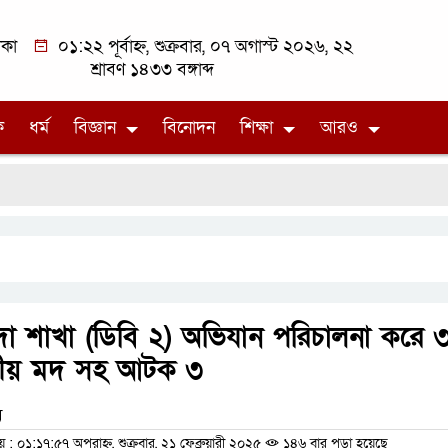
াকা
০১:২২ পূর্বাহ্ন, শুক্রবার, ০৭ অগাস্ট ২০২৬, ২২
শ্রাবণ ১৪৩৩ বঙ্গাব্দ
ক
ধর্ম
বিজ্ঞান
বিনোদন
শিক্ষা
আরও
দা শাখা (ডিবি ২) অভিযান পরিচালনা করে 
ীয় মদ সহ আটক ৩
ম
০১:১৭:৫৭ অপরাহ্ন, শুক্রবার, ২১ ফেব্রুয়ারী ২০২৫
১৪৬ বার পড়া হয়েছে