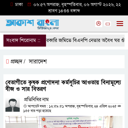
ঢাকা
০৬:৫৭ অপরাহ্ন, বৃহস্পতিবার, ০৬ অগাস্ট ২০২৬, ২২
শ্রাবণ ১৪৩৩ বঙ্গাব্দ
সংবাদ শিরোনাম ::
সরকারি জমিতে বিএনপি নেতার অবৈধ ঘর গুঁড়িয়ে 
প্রচ্ছদ /
সারাদেশ
বেতাগীতে কৃষক প্রণোদনা কর্মসূচির আওতায় বিনামূল্যে
বীজ ও সার বিতরণ
প্রতিনিধির নাম
আপডেট সময় : ১২:৫৯:৫১ অপরাহ্ন, বৃহস্পতিবার, ২৪ এপ্রিল ২০২৫
১৫৫ বার পড়া হয়েছে