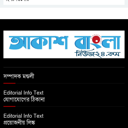
সচেতন প্রজন্ম গড়ার লক্ষ্যে বেতাগীতে
দুর্নীতি বিরোধী বিতর্ক
টিকটকে অশালীন কনটেন্ট ও অনলাইন
হয়রানির অভিযোগে ব্রাহ্মণবাড়িয়ায়
উদ্বেগ
বেতাগীতে ঈদুল আজহা উপলক্ষে
সম্পাদক মন্ডলী
কুরবানির গরু দান, দুস্থদের মাঝে মাংস
বিতরণ
Editorial Info Text
যোগাযোগের ঠিকানা
ঈদের নামাজ শেষ না হতে হতেই
হামলা – আহত ৬
Editorial Info Text
প্রয়োজনীয় লিঙ্ক
বরগুনায় তিন দিনব্যাপী প্রপোজাল