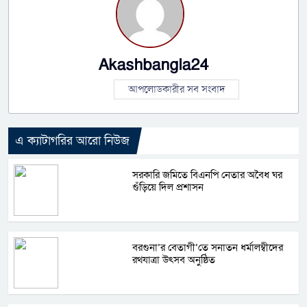
Akashbangla24
আপলোডকারীর সব সংবাদ
এ ক্যাটাগরির আরো নিউজ
সরকারি জমিতে বিএনপি নেতার অবৈধ ঘর
গুঁড়িয়ে দিল প্রশাসন
বরগুনা’র বেতাগী’তে সনাতন ধর্মালম্বীদের
রথযাত্রা উৎসব অনুষ্ঠিত