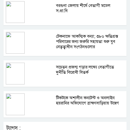
বরগুনা জেলায় শীর্ষে বেতাগী মডেল
স.প্রা.বি
টেকনাফে আকস্মিক বন্যা; ৩৮০ ক্ষতিগ্রস্ত
পরিবারের জন্য জরুরি সহায়তা শুরু যুব
নেতৃত্বাধীন সংগঠনগুলোর
সচেতন প্রজন্ম গড়ার লক্ষ্যে বেতাগীতে
দুর্নীতি বিরোধী বিতর্ক
টিকটকে অশালীন কনটেন্ট ও অনলাইন
হয়রানির অভিযোগে ব্রাহ্মণবাড়িয়ায় উদ্বেগ
ট্যাগস :