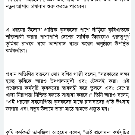
নতুন আশায় চাষাবাদ শুরু করতে পারবেন।
এ ধরনের উদ্যোগ প্রান্তিক কৃষকদের পাশে দাঁড়িয়ে কৃষিখাতকে
শক্তিশালী করার পাশাপাশি দেশের সার্বিক উন্নয়নেও গুরুত্বপূর্ণ
ভূমিকা রাখবে বলে আশাবাদ ব্যক্ত করেন অনুষ্ঠানে উপস্থিত
কর্মকর্তারা।
প্রধান অতিথির বক্তব্যে মোঃ বশির গাজী বলেন, “সরকারের লক্ষ্য
হচ্ছে কৃষিকে আরও উৎপাদনমুখী এবং টেকসই করা। এই
প্রণোদনা কর্মসূচি কৃষকদের স্বাবলম্বী করে তুলবে এবং দেশের
খাদ্য নিরাপত্তা নিশ্চিত করতে সাহায্য করবে।” তিনি আরও বলেন,
“এই ধরনের সহযোগিতা কৃষকদের মাঝে চাষাবাদের প্রতি উৎসাহ
জাগায় এবং নতুন উদ্যমে তারা মাঠে নামতে প্রস্তুত হন।”
কৃষি কর্মকর্তা তানজিলা আহমেদ বলেন, “এই প্রণোদনা কর্মসূচির