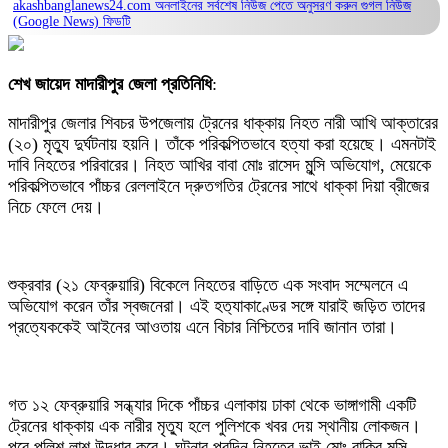
akashbanglanews24.com অনলাইনের সর্বশেষ নিউজ পেতে অনুসরণ করুন
গুগল নিউজ
(Google News)
ফিডটি
শেখ জায়েদ মাদারীপুর জেলা প্রতিনিধি
:
মাদারীপুর জেলার শিবচর উপজেলায় ট্রেনের ধাক্কায় নিহত নারী আখি আক্তারের
(২০) মৃত্যু দুর্ঘটনায় হয়নি। তাঁকে পরিকল্পিতভাবে হত্যা করা হয়েছে। এমনটাই
দাবি নিহতের পরিবারের। নিহত আখির বাবা মোঃ রাসেদ মুন্সি অভিযোগ, মেয়েকে
পরিকল্পিতভাবে পাঁচ্চর রেললাইনে দ্রুতগতির ট্রেনের সাথে ধাক্কা দিয়া ব্রীজের
নিচে ফেলে দেয়।
শুক্রবার (২১ ফেব্রুয়ারি) বিকেলে নিহতের বাড়িতে এক সংবাদ সম্মেলনে এ
অভিযোগ করেন তাঁর স্বজনেরা। এই হত‍্যাকাণ্ডের সঙ্গে যারাই জড়িত তাদের
প্রত্যেককেই আইনের আওতায় এনে বিচার নিশ্চিতের দাবি জানান তারা।
গত ১২ ফেব্রুয়ারি সন্ধ্যার দিকে পাঁচ্চর এলাকায় ঢাকা থেকে ভাঙ্গাগামী একটি
ট্রেনের ধাক্কায় এক নারীর মৃত্যু হলে পুলিশকে খবর দেয় স্থানীয় লোকজন।
পরে পুলিশ লাশ উদ্ধার করে। ঘটনার পরদিন নিহতের ভাই মোঃ রাকিব মুন্সি