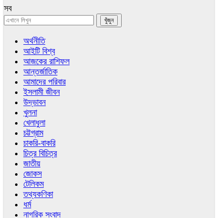
সব
অর্থনীতি
আইটি বিশ্ব
আজকের রাশিফল
আন্তর্জাতিক
আমাদের পরিবার
ইসলামী জীবন
উদ্ভাবন
খুলনা
খেলাধুলা
চট্টগ্রাম
চাকরি-বাকরি
চিত্র বিচিত্র
জাতীয়
জোকস
টেলিকম
তথ্যকণিকা
ধর্ম
নাগরিক সংবাদ