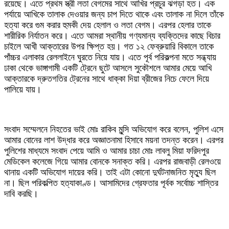
রয়েছে। এতে প্রথম স্ত্রী লতা বেগমের সাথে আখির প্রচুর ঝগড়া হত। এক
পর্যায়ে আখিকে তালাক দেওয়ার জন্য চাপ দিতে থাকে এবং তালাক না দিলে তাঁকে
হত্যা করে গুম করার হুমকী দেয় হেলাল ও লতা বেগম। এরপর হেলার তাকে
শারীরিক নির্যাতন করে। এতে আমরা স্থানীয় গণ্যমান্য ব্যক্তিদের কাছে বিচার
চাইলে আখী আক্তারের উপর ক্ষিপ্ত হয়। গত ১২ ফেব্রুয়ারি বিকালে তাকে
পাঁচ্চর এলাকার রেললাইনে ঘুরতে নিয়ে যায়। এতে পূর্ব পরিকল্পনা মতে সন্ধ্যায়
ঢাকা থেকে ভাঙ্গাগামী একটি ট্রেনে ছুটে আসলে সুকৌশলে আমার মেয়ে আখি
আক্তারকে দ্রুতগতির ট্রেনের সাথে ধাক্কা দিয়া ব্রীজের নিচে ফেলে দিয়ে
পালিয়ে যায়।
সংবাদ সম্মেলনে নিহতের ভাই মোঃ রাকিব মুন্সি অভিযোগ করে বলেন, পুলিশ এসে
আমার বোনের লাশ উদ্ধার করে অজ্ঞাতনামা হিসাবে ময়না তদন্ত করেন। এরপর
পুলিশের মাধ্যমে সংবাদ পেয়ে আমি ও আমার চাচা মোঃ লাবলু মিয়া ফরিদপুর
মেডিকেল কলেজে গিয়ে আমার বোনকে সনাক্ত করি। এরপর রাজবাড়ী রেলওয়ে
থানায় একটি অভিযোগ দায়ের করি। তাই এটা কোনো দুর্ঘটনাজনিত মৃত্যু ছিল
না। ছিল পরিকল্পিত হত্যাকাণ্ড। আসামিদের গ্রেফতার পূর্বক সর্বোচ্চ শাস্তির
দাবি করছি।