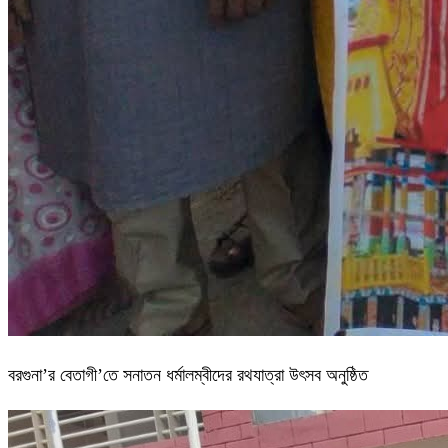
বরগুনা’র বেতাগী’তে সনাতন ধর্মালম্বীদের রথযাত্রা উৎসব অনুষ্ঠিত