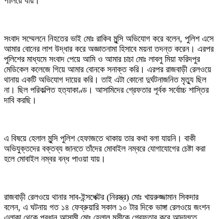
পালিয়ে যায়।
সংবাদ সম্মেলনে নিহতের ভাই মোঃ রাকিব মুন্সি অভিযোগ করে বলেন, পুলিশ এসে
আমার বোনের লাশ উদ্ধার করে অজ্ঞাতনামা হিসাবে ময়না তদন্ত করেন। এরপর
পুলিশের মাধ্যমে সংবাদ পেয়ে আমি ও আমার চাচা মোঃ লাবলু মিয়া ফরিদপুর
মেডিকেল কলেজে গিয়ে আমার বোনকে সনাক্ত করি। এরপর রাজবাড়ী রেলওয়ে
থানায় একটি অভিযোগ দায়ের করি। তাই এটা কোনো দুর্ঘটনাজনিত মৃত্যু ছিল
না। ছিল পরিকল্পিত হত্যাকাণ্ড। আসামিদের গ্রেফতার পূর্বক সর্বোচ্চ শাস্তির
দাবি করছি।
এ বিষয়ে হেলাল মুন্সি পুলিশ হেফাজতে থাকায় তার কথা বলা যায়নি। বাকী
অভিযুক্তদের বক্তব্য জানতে তাঁদের মোবাইল নম্বরে যোগাযোগের চেষ্টা করা
হলে মোবাইল নম্বর বন্ধ পাওয়া যায়।
রাজবাড়ী রেলওয়ে থানার সাব-ইন্সপেক্টর (নিরস্ত্র) মোঃ খায়রুজ্জামান সিকদার
বলেন, এ ঘটনায় গত ১৪ ফেব্রুয়ারি সকাল ১০ টার দিকে ভাঙ্গা রেলওয়ে জংশন
এলাকা থেকে প্রধান আসামী মোঃ হেলাল মুন্সীকে গ্রেফতার করে আদালতে