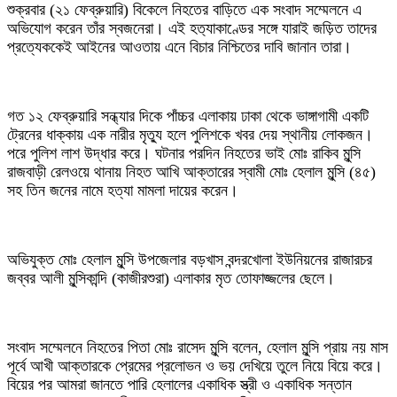
শুক্রবার (২১ ফেব্রুয়ারি) বিকেলে নিহতের বাড়িতে এক সংবাদ সম্মেলনে এ
অভিযোগ করেন তাঁর স্বজনেরা। এই হত‍্যাকাণ্ডের সঙ্গে যারাই জড়িত তাদের
প্রত্যেককেই আইনের আওতায় এনে বিচার নিশ্চিতের দাবি জানান তারা।
গত ১২ ফেব্রুয়ারি সন্ধ্যার দিকে পাঁচ্চর এলাকায় ঢাকা থেকে ভাঙ্গাগামী একটি
ট্রেনের ধাক্কায় এক নারীর মৃত্যু হলে পুলিশকে খবর দেয় স্থানীয় লোকজন।
পরে পুলিশ লাশ উদ্ধার করে। ঘটনার পরদিন নিহতের ভাই মোঃ রাকিব মুন্সি
রাজবাড়ী রেলওয়ে থানায় নিহত আখি আক্তারের স্বামী মোঃ হেলাল মুন্সি (৪৫)
সহ তিন জনের নামে হত্যা মামলা দায়ের করেন।
অভিযুক্ত মোঃ হেলাল মুন্সি উপজেলার বড়খাস বন্দরখোলা ইউনিয়নের রাজারচর
জব্বর আলী মুন্সিকান্দি (কাজীরশুরা) এলাকার মৃত তোফাজ্জলের ছেলে।
সংবাদ সম্মেলনে নিহতের পিতা মোঃ রাসেদ মুন্সি বলেন, হেলাল মুন্সি প্রায় নয় মাস
পূর্বে আখী আক্তারকে প্রেমের প্রলোভন ও ভয় দেখিয়ে তুলে নিয়ে বিয়ে করে।
বিয়ের পর আমরা জানতে পারি হেলালের একাধিক স্ত্রী ও একাধিক সন্তান