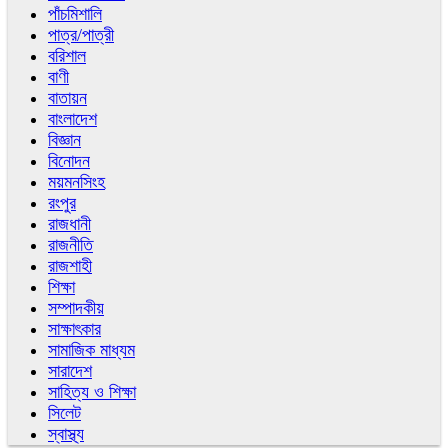
পাঁচমিশালি
পাত্র/পাত্রী
বরিশাল
বাণী
বাতায়ন
বাংলাদেশ
বিজ্ঞান
বিনোদন
ময়মনসিংহ
রংপুর
রাজধানী
রাজনীতি
রাজশাহী
শিক্ষা
সম্পাদকীয়
সাক্ষাৎকার
সামাজিক মাধ্যম
সারাদেশ
সাহিত্য ও শিক্ষা
সিলেট
স্বাস্থ্য