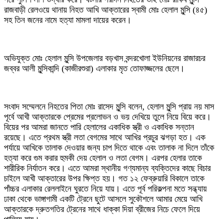
রাজবাড়ী রেলওয়ে থানায় নিহত আখি আক্তারের স্বামী মোঃ হেলাল মুন্সি (৪৫)
সহ তিন জনের নামে হত্যা মামলা দায়ের করেন।
অভিযুক্ত মোঃ হেলাল মুন্সি উপজেলার বড়খাস বন্দরখোলা ইউনিয়নের রাজারচর
জব্বর আলী মুন্সিকান্দি (কাজীরশুরা) এলাকার মৃত তোফাজ্জলের ছেলে।
সংবাদ সম্মেলনে নিহতের পিতা মোঃ রাসেদ মুন্সি বলেন, হেলাল মুন্সি প্রায় নয় মাস
পূর্বে আখী আক্তারকে প্রেমের প্রলোভন ও ভয় দেখিয়ে তুলে নিয়ে বিয়ে করে।
বিয়ের পর আমরা জানতে পারি হেলালের একাধিক স্ত্রী ও একাধিক সন্তান
রয়েছে। এতে প্রথম স্ত্রী লতা বেগমের সাথে আখির প্রচুর ঝগড়া হত। এক
পর্যায়ে আখিকে তালাক দেওয়ার জন্য চাপ দিতে থাকে এবং তালাক না দিলে তাঁকে
হত্যা করে গুম করার হুমকী দেয় হেলাল ও লতা বেগম। এরপর হেলার তাকে
শারীরিক নির্যাতন করে। এতে আমরা স্থানীয় গণ্যমান্য ব্যক্তিদের কাছে বিচার
চাইলে আখী আক্তারের উপর ক্ষিপ্ত হয়। গত ১২ ফেব্রুয়ারি বিকালে তাকে
পাঁচ্চর এলাকার রেললাইনে ঘুরতে নিয়ে যায়। এতে পূর্ব পরিকল্পনা মতে সন্ধ্যায়
ঢাকা থেকে ভাঙ্গাগামী একটি ট্রেনে ছুটে আসলে সুকৌশলে আমার মেয়ে আখি
আক্তারকে দ্রুতগতির ট্রেনের সাথে ধাক্কা দিয়া ব্রীজের নিচে ফেলে দিয়ে