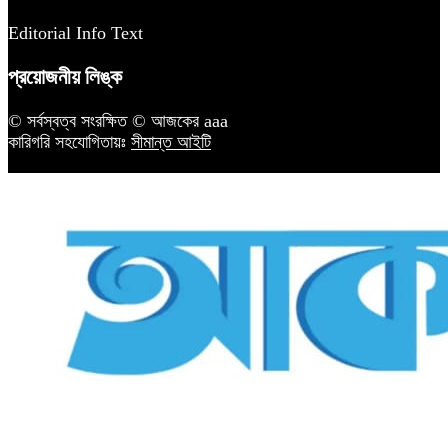
Editorial Info Text
প্রয়োজনীয় লিঙ্ক
© সর্বস্বত্ব সংরক্ষিত © আজকের aaa
কারিগরি সহযোগিতায়ঃ
সীমান্ত আইটি